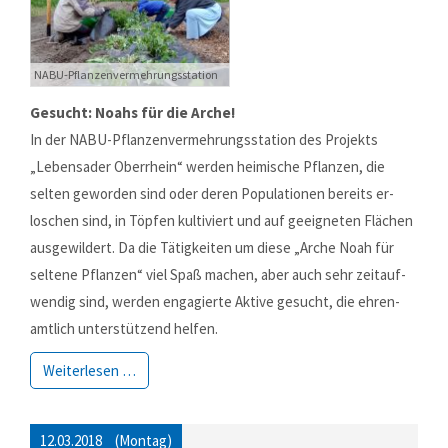
NABU-Pflanzenvermehrungsstation
Gesucht: Noahs für die Arche!
In der NABU-Pflanzen­ver­mehrungs­station des Pro­jekts
„Lebens­ader Ober­rhein“ wer­den heimi­sche Pflan­zen, die
selten gewor­den sind oder deren Popu­la­tio­nen bereits er­
loschen sind, in Töpfen kulti­viert und auf ge­eigne­ten Flächen
aus­ge­wildert. Da die Tätig­keiten um diese „Arche Noah für
seltene Pflanzen“ viel Spaß machen, aber auch sehr zeit­auf­
wendig sind, wer­den enga­gierte Aktive gesucht, die ehren­
amt­lich unter­stützend helfen.
Weiterlesen …
12.03.2018
(Montag)