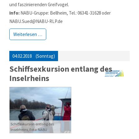
und faszinierenden Greifvogel.
Info:
NABU-Gruppe: Bellheim, Tel.: 06341-31628 oder
NABU.Sued@NABU-RLP.de
Weiterlesen …
04.02.2018
(Sonntag)
Schiffsexkursion entlang des
Inselrheins
Schiffexkursion entlang des
Inselrheins, Foto: NABU