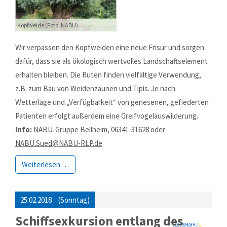
Kopfweide (Foto: NABU)
Wir verpassen den Kopfweiden eine neue Frisur und sorgen
dafür, dass sie als ökologisch wertvolles Land­schafts­element
erhalten bleiben. Die Ruten finden vielfältige Verwen­dung,
z.B. zum Bau von Weiden­zäunen und Tipis. Je nach
Wetterlage und „Verfügbarkeit“ von genesenen, gefiederten
Patienten erfolgt außerdem eine Greif­vogel­aus­wilderung.
Info:
NABU-Gruppe Bellheim, 06341-31628 oder
NABU.Sued@NABU-RLP.de
Weiterlesen …
25.02.2018
(Sonntag)
Schiffsexkursion entlang des