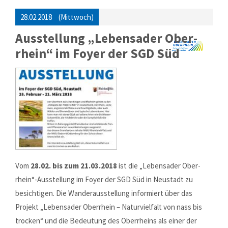
28.02.2018
(Mittwoch)
Ausstellung „Lebens­ader Ober­
rhein“ im Foyer der SGD Süd
Vom
28.02. bis zum 21.03.2018
ist die „Leben­sader Ober­
rhein“-Ausstellung im Foyer der SGD Süd in Neustadt zu
besichti­gen. Die Wander­aus­stel­lung in­for­miert über das
Projekt „Lebens­ader Ober­rhein – Natur­viel­falt von nass bis
trocken“ und die Bedeutung des Oberrheins als einer der