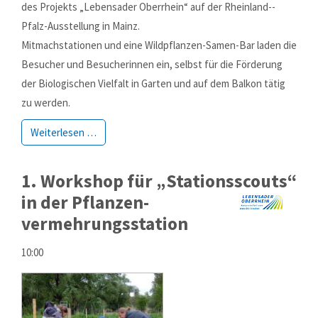
des Pro­jekts „Lebens­ader Ober­rhein“ auf der Rhein­land-­
Pfalz-Aus­stellung in Mainz.
Mitmachstationen und eine Wild­pflanzen-Sa­men-Bar laden die
Besu­cher und Besu­cher­innen ein, selbst für die För­de­rung
der Bio­logi­schen Viel­falt in Garten und auf dem Balkon tätig
zu werden.
Weiterlesen …
1. Workshop für „Stationsscouts“
in der Pflanzen­
vermehrungsstation
10:00