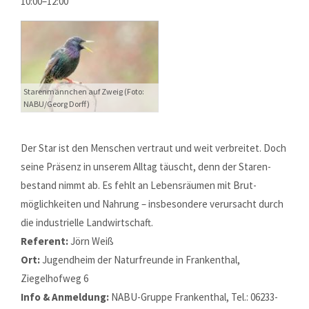
10:00–12:00
Starenmännchen auf Zweig (Foto:
NABU/Georg Dorff)
Der Star ist den Menschen vertraut und weit verbreitet. Doch
seine Präsenz in unserem Alltag täuscht, denn der Staren­
bestand nimmt ab. Es fehlt an Lebens­räumen mit Brut­
möglich­keiten und Nahrung – insbe­sondere verur­sacht durch
die industrielle Land­wirtschaft.
Referent:
Jörn Weiß
Ort:
Jugendheim der Naturfreunde in Frankenthal,
Ziegelhofweg 6
Info & Anmeldung:
NABU-Gruppe Frankenthal, Tel.: 06233-