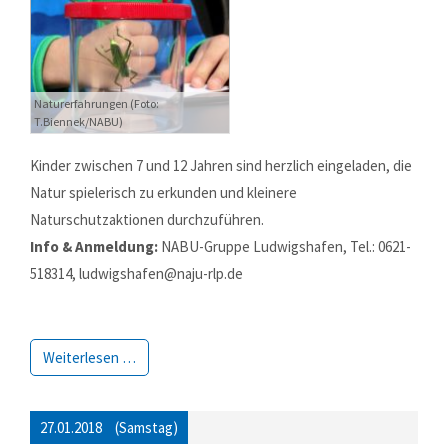
Naturerfahrungen (Foto:
T.Biennek/NABU)
Kinder zwischen 7 und 12 Jahren sind herzlich eingeladen, die
Natur spielerisch zu erkunden und kleinere
Naturschutzaktionen durchzuführen.
Info & Anmeldung:
NABU-Gruppe Ludwigshafen, Tel.: 0621-
Modern & Simple
518314, ludwigshafen@naju-rlp.de
Lorem ipsum dolor sit amet, consectetuer adipiscing elit.
Aenean commodo ligula eget dolor.
Weiterlesen …
MEHR INFOS
27.01.2018
(Samstag)