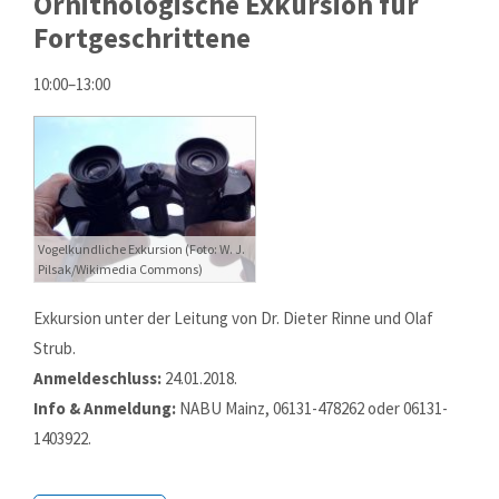
Ornithologische Exkursion für
Fortgeschrittene
Your e-Mail
*
10:00–13:00
Message
*
Vogelkundliche Exkursion (Foto: W. J.
Send a copy of this email to me
Pilsak/Wikimedia Commons)
Exkursion unter der Leitung von Dr. Dieter Rinne und Olaf
Login
Strub.
Benutzername
Anmeldeschluss:
24.01.2018.
Info & Anmeldung:
NABU Mainz, 06131-478262 oder 06131-
1403922.
Passwort