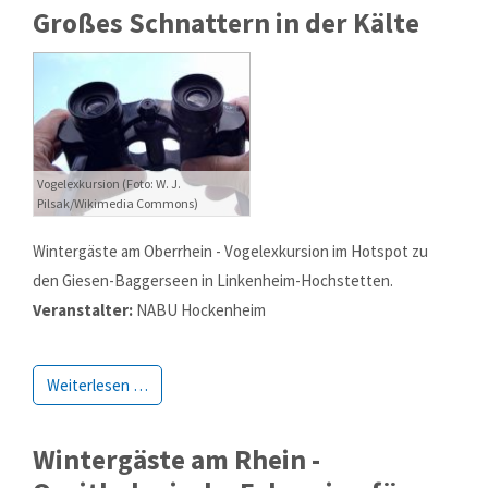
Großes Schnattern in der Kälte
Kontaktdaten
für Rheinland-Pfalz + Hessen
Vogelexkursion (Foto: W. J.
NABU-Naturschutzzentrum Rheinauen
Pilsak/Wikimedia Commons)
Robert
Egeling
Wintergäste am Oberrhein - Vogelexkursion im Hotspot zu
Robert
Egeling
den Giesen-Baggerseen in Linkenheim-Hochstetten.
An den Rheinwiesen 5
Veranstalter:
NABU Hockenheim
55411
Bingen
+49 6721 14367
info@Lebensader-Oberrhein.de
Weiterlesen …
http://www.lebensader-oberrhein.de
Kontaktformular
Wintergäste am Rhein -
Your Name
*