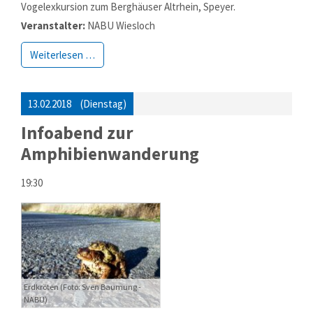
Vogelexkursion zum Berghäuser Altrhein, Speyer.
Veranstalter:
NABU Wiesloch
Weiterlesen …
13.02.2018
(Dienstag)
Infoabend zur
Amphibienwanderung
19:30
Erdkröten (Foto: Sven Baumung -
NABU)