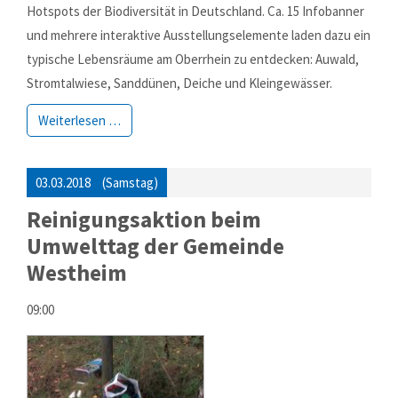
Hotspots der Bio­diversi­tät in Deutsch­land. Ca. 15 Info­banner
und mehrere inter­aktive Aus­stellungs­ele­mente laden dazu ein
typi­sche Lebens­räume am Ober­rhein zu entdecken: Auwald,
Strom­tal­wiese, Sand­dünen, Deiche und Klein­gewässer.
Weiterlesen …
03.03.2018
(Samstag)
Reinigungsaktion beim
Umwelttag der Gemeinde
Westheim
09:00