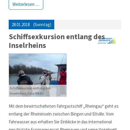
Anmelden
Weiterlesen …
Registrieren
28.01.2018
(Sonntag)
Schiffsexkursion entlang des
Inselrheins
Schiffexkursion entlang des
Inselrheins, Foto: NABU
Mit dem bewirtschafteten Fahrgastschiff „Rheingau“ geht es
entlang der Rheininseln zwischen Bingen und Eltville. Vom
Fahrwasser aus erhalten Sie Einblicke in das international
geschützte Europareservat Rheinauen und seine Vogelwelt.