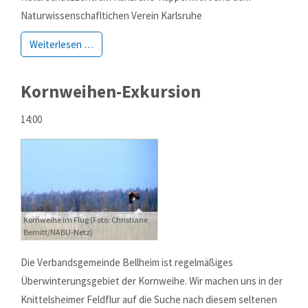
Naturwissenschafltichen Verein Karlsruhe
Weiterlesen …
Kornweihen-Exkursion
14:00
Kornweihe im Flug (Foto: Christiane
Bernitt/NABU-Netz)
Die Verbandsgemeinde Bellheim ist regelmäßiges
Überwinterungsgebiet der Kornweihe. Wir machen uns in der
Knittelsheimer Feldflur auf die Suche nach diesem seltenen