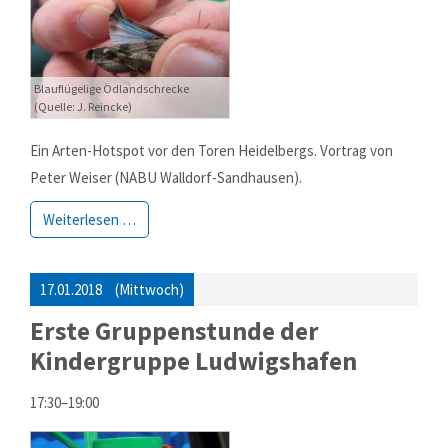
MEHR INFOS
Blauflügelige Ödlandschrecke
(Quelle: J. Reincke)
Ein Arten-Hotspot vor den Toren Heidelbergs. Vortrag von
Peter Weiser (NABU Walldorf-Sandhausen).
Weiterlesen …
17.01.2018
(Mittwoch)
Good Service
Erste Gruppenstunde der
Lorem ipsum dolor sit amet, consectetuer adipiscing elit.
Kindergruppe Ludwigshafen
Aenean commodo ligula eget dolor.
17:30–19:00
MEHR INFOS