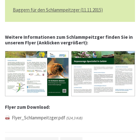
Baggern für den Schlammpeitzger (11.11.2015)
Your e-Mail
*
Message
*
Weitere Informationen zum Schlammpeitzger finden Sie in
unserem Flyer (Anklicken vergrößert):
Send a copy of this email to me
Login
Benutzername
Flyer zum Download:
Flyer_Schlammpeitzger.pdf
(524,3 KiB)
Passwort