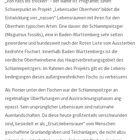
„Von nass bis trocken“ – der Name ist Programm: Einen
MEHR INFOS
Schwerpunkt im Projekt „Lebensader Oberrhein“ bil­det die
Entwicklung von „nassen“ Lebensräumen mit ihren für den
Oberrhein typischen Arten. Eine davon: der Schlammpeitzger
(Misgurnus fossilis), eine in Baden-Württemberg sehr selten
gewordene und bundesweit nach der Roten Liste vom Aussterben
bedrohte Fischart. Innerhalb Baden-Württembergs ist die
nördliche Oberrheinebene das Haupt­ver­breitungs­gebiet des
Schlamm­peitzgers. Im Rahmen des Projekts gilt es die Lebens­
bedingungen dieses außer­gewöhn­lichen Fischs zu verbessern.
Als Pionier unter den Fischen war der Schlammpeitzger an
Good Service
regelmäßige Überflutungen und Austrocknungsphasen an­g­
epasst. Sein ursprünglicher Lebensraum sind naturnahe
Lorem ipsum dolor sit amet, consectetuer adipiscing elit.
Auenlandschaften. Da diese heute größtenteils ver­schwun­den
Aenean commodo ligula eget dolor.
sind, besiedelt er als „Ersatzlebensraum“ vom Menschen
MEHR INFOS
geschaffene Grünlandgräben und Teichanlagen, die nicht allzu