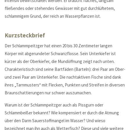
intensiv bewirtschaftet werden. Er braucht flaches, langsam
fließendes oder stehendes Gewässer mit gut durch­lüf­te­tem,
schlammigem Grund, der reich an Wasserpflanzen ist.
Kurzsteckbrief
Der Schlammpeitzger hat einen 20 bis 30 Zentimeter langen
Körper mit abgerundeter Schwanzflosse. Sein Unterkiefer ist
kürzer als der Oberkiefer, die Mundöffnung zeigt nach unten.
Charakteristisch sind seine Bartfäden (Barteln): drei Paar am Ober-
Modern & Simple
und zwei Paar am Unterkiefer. Die nachtaktiven Fische sind dank
ihres „Tarnmusters“ mit Flecken, Punkten und Streifen in diversen
Lorem ipsum dolor sit amet, consectetuer adipiscing elit.
Braunschattierungen nur schwer auszumachen.
Aenean commodo ligula eget dolor.
Warum ist der Schlammpeitzger auch als Pissgurn oder
MEHR INFOS
Schlammbeißer bekannt? Wie kompensiert er durch die Atmung
über den Darm Sauerstoffmangel im Wasser? Und wieso
bezeichnet man ihn auch als Wetterfisch? Diese und viele weitere