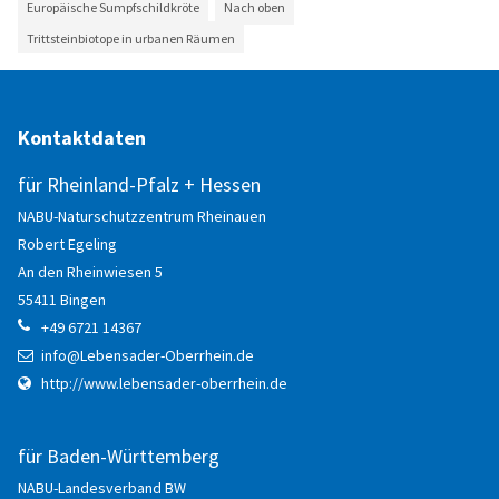
Europäische Sumpf­schild­kröte
Nach oben
Anmelden
Trittsteinbiotope in urbanen Räumen
Registrieren
Kontaktdaten
für Rheinland-Pfalz + Hessen
NABU-Naturschutzzentrum Rheinauen
Robert
Egeling
An den Rheinwiesen 5
55411
Bingen
+49 6721 14367
info@Lebensader-Oberrhein.de
http://www.lebensader-oberrhein.de
für Baden-Württemberg
NABU-Landesverband BW