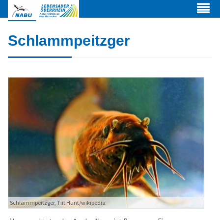
Schlammpeitzger
Web Projects
Lorem ipsum dolor sit amet, consectetuer adipiscing elit.
Schlammpeitzger, Tiit Hunt/wikipedia
Aenean commodo ligula eget dolor.