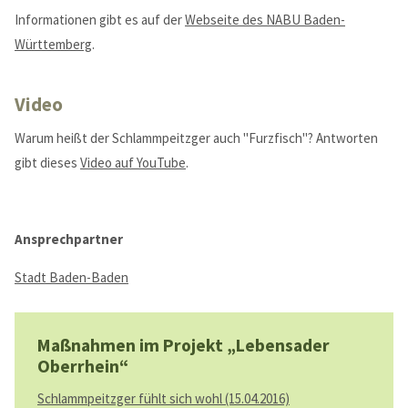
Informationen gibt es auf der
Webseite des NABU Baden-
Württemberg
.
Video
Kontaktdaten
Warum heißt der Schlammpeitzger auch "Furzfisch"? Antworten
für Rheinland-Pfalz + Hessen
gibt dieses
Video auf YouTube
.
NABU-Naturschutzzentrum Rheinauen
Robert
Egeling
Robert
Egeling
Ansprechpartner
An den Rheinwiesen 5
55411
Bingen
Stadt Baden-Baden
+49 6721 14367
info@Lebensader-Oberrhein.de
http://www.lebensader-oberrhein.de
Maßnahmen im Projekt „Lebensader
Kontaktformular
Oberrhein“
Your Name
*
Schlammpeitzger fühlt sich wohl (15.04.2016)