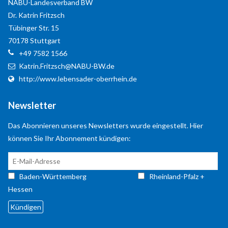
NABU-Landesverband BW
Dr. Katrin
Fritzsch
Tübinger Str. 15
70178
Stuttgart
+49 7582 1566
Kontaktdaten
Katrin.Fritzsch@NABU-BW.de
http://www.lebensader-oberrhein.de
für Rheinland-Pfalz + Hessen
NABU-Naturschutzzentrum Rheinauen
Newsletter
Robert
Egeling
Robert
Egeling
Das Abonnieren unseres Newsletters wurde eingestellt. Hier
An den Rheinwiesen 5
können Sie Ihr Abonnement kündigen:
55411
Bingen
+49 6721 14367
info@Lebensader-Oberrhein.de
Baden-Württemberg
Rheinland-Pfalz +
http://www.lebensader-oberrhein.de
Hessen
Kontaktformular
Your Name
*