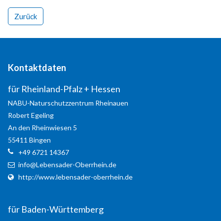
Zurück
Kontaktdaten
für Rheinland-Pfalz + Hessen
NABU-Naturschutzzentrum Rheinauen
Robert
Egeling
Modern & Simple
An den Rheinwiesen 5
55411
Bingen
Lorem ipsum dolor sit amet, consectetuer adipiscing
+49 6721 14367
elit. Aenean commodo ligula eget dolor.
info@Lebensader-Oberrhein.de
http://www.lebensader-oberrhein.de
MEHR INFOS
für Baden-Württemberg