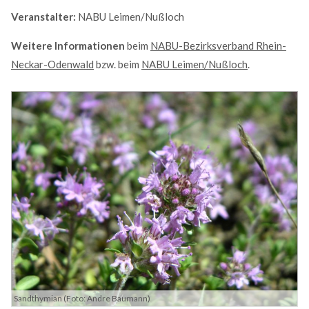
Veranstalter:
NABU Leimen/Nußloch
MEHR INFOS
Weitere Informationen
beim
NABU-Bezirksverband Rhein-
Neckar-Odenwald
bzw. beim
NABU Leimen/Nußloch
.
Good Service
Lorem ipsum dolor sit amet, consectetuer adipiscing
elit. Aenean commodo ligula eget dolor.
MEHR INFOS
Sandthymian (Foto: Andre Baumann)