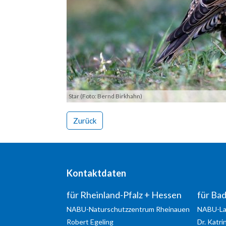
+49 6721 14367
info@Lebensader-Oberrhein.de
http://www.lebensader-
oberrhein.de
Sen
Star (Foto: Bernd Birkhahn)
Zurück
Kontaktdaten
für Rheinland-Pfalz + Hessen
für Ba
NABU-Naturschutzzentrum Rheinauen
NABU-La
Robert
Egeling
Dr. Katri