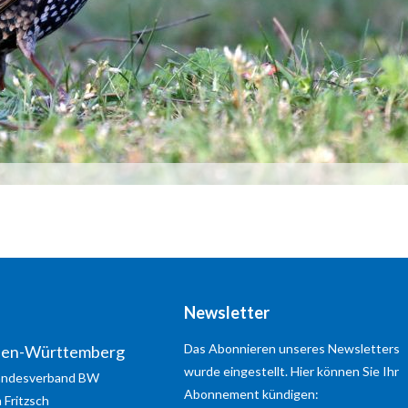
d a copy of this email to me
Newsletter
Das Abonnieren unseres Newsletters
den-Württemberg
wurde eingestellt. Hier können Sie Ihr
ndesverband BW
Abonnement kündigen:
n
Fritzsch