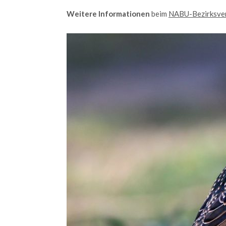
dolor.
Weitere Informationen
beim
NABU-Bezirksve
MEHR INFOS
Kontaktdaten
Konta
für Rheinland-Pfalz + Hessen
Your Na
NABU-Naturschutzzentrum
Rheinauen
Your e-M
Robert
Egeling
Robert
Egeling
An den Rheinwiesen 5
Messag
55411
Bingen