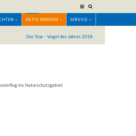
CHTEN
AKTIV WERDEN
SERVICE
Der Star - Vogel des Jahres 2018
neinflug ins Naturschutzgebiet
Modern & Simple
m ipsum dolor sit amet, consectetuer
cing elit. Aenean commodo ligula eget