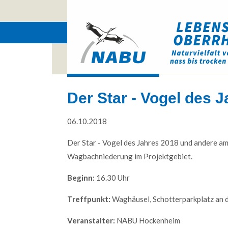
Der Star - Vogel des 
06.10.2018
Der Star - Vogel des Jahres 2018 und andere a
Wagbachniederung im Projektgebiet.
Beginn:
16.30 Uhr
Web Projects
Treffpunkt:
Waghäusel, Schotterparkplatz an d
Lorem ipsum dolor sit amet, consectetuer
adipiscing elit. Aenean commodo ligula eget
Veranstalter:
NABU Hockenheim