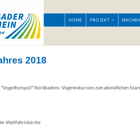
HOME
PROJEKT
NACHRI
Jahres 2018
m "Vogelhotspot" Nordbadens: Vogelexkursion zum abendlichen Stare
Good Service
er Wallfahrtskirche
Lorem ipsum dolor sit amet, consectetuer
Lore
adipiscing elit. Aenean commodo ligula eget
adipis