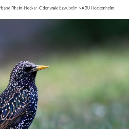
dolor.
rband Rhein-Neckar-Odenwald
bzw. beim
NABU Hockenheim
.
MEHR INFOS
ktformular
me
*
ail
*
e
*