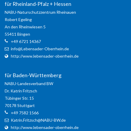
für Rheinland-Pfalz + Hessen
NABU-Naturschutzzentrum Rheinauen
Robert
Egeling
An den Rheinwiesen 5
55411
Bingen
Kontaktdaten
+49 6721 14367
für Rheinland-Pfalz + Hessen
info@Lebensader-Oberrhein.de
NABU-Naturschutzzentrum Rheinauen
http://www.lebensader-oberrhein.de
Robert
Egeling
Robert
Egeling
für Baden-Württemberg
An den Rheinwiesen 5
NABU-Landesverband BW
55411
Bingen
Dr. Katrin
Fritzsch
+49 6721 14367
Tübinger Str. 15
info@Lebensader-Oberrhein.de
70178
Stuttgart
http://www.lebensader-oberrhein.de
+49 7582 1566
Kontaktformular
Katrin.Fritzsch@NABU-BW.de
Your Name
*
http://www.lebensader-oberrhein.de