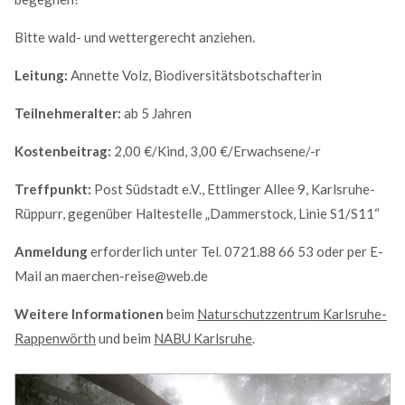
MEHR INFOS
Bitte wald- und wettergerecht anziehen.
Leitung:
Annette Volz, Biodiversitätsbotschafterin
Teilnehmeralter:
ab 5 Jahren
Kostenbeitrag:
2,00 €/Kind, 3,00 €/Erwachsene/-r
Treffpunkt:
Post Südstadt e.V., Ettlinger Allee 9, Karlsruhe-
Rüppurr, gegenüber Haltestelle „Dammerstock, Linie S1/S11“
Anmeldung
erforderlich unter Tel. 0721.88 66 53 oder per E-
Mail an maerchen-reise@web.de
Good Service
Lorem ipsum dolor sit amet, consectetuer adipiscing
Weitere Informationen
beim
Naturschutzzentrum Karlsruhe-
elit. Aenean commodo ligula eget dolor.
Rappenwörth
und beim
NABU Karlsruhe
.
MEHR INFOS