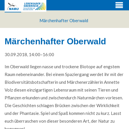
Märchenhafter Oberwald
Märchenhafter Oberwald
30.09.2018, 14:00–16:00
Im Oberwald liegen nasse und trockene Biotope auf engstem
Raum nebeneinander. Bei einem Spaziergang werdet ihr mit der
Biodiversitätsbotschafterin und Märchenerzählerin Annette
Volz diesen einzigartigen Lebensraum mit seinen Tieren und
Pflanzen erkunden und zwischendurch Naturmärchen vorlesen.
Web Projects
Die Geschichten schlagen Brücken zwischen der Wirklichkeit
und der Phantasie. Spiel und Spaß kommen nicht zu kurz. Lasst
Lorem ipsum dolor sit amet, consectetuer adipiscing
euch überraschen von dieser besonderen Art, der Natur zu
elit. Aenean commodo ligula eget dolor.
begegnen!