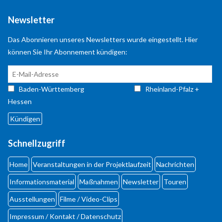
Newsletter
Your e-Mail
*
Das Abonnieren unseres Newsletters wurde eingestellt. Hier
können Sie Ihr Abonnement kündigen:
Message
*
Baden-Württemberg
Rheinland-Pfalz +
Hessen
Send a copy of this email to me
Schnellzugriff
Login
Benutzername
Home
Veranstaltungen in der Projektlaufzeit
Nachrichten
Informationsmaterial
Maßnahmen
Newsletter
Touren
Passwort
Ausstellungen
Filme / Video-Clips
Impressum / Kontakt / Datenschutz