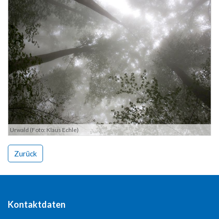
Modern & Simple
Urwald (Foto: Klaus Echle)
Lorem ipsum dolor sit amet, consectetuer adipiscing
Zurück
elit. Aenean commodo ligula eget dolor.
MEHR INFOS
Kontaktdaten