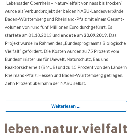
„Lebens­ader Ober­rhein – Natur­vielfalt von nass bis trocken“
MEHR INFOS
wurde als Ver­bund­projekt der beiden NABU-Landes­ver­bände
Baden-Würt­tem­berg und Rhein­land-Pfalz mit einem Gesamt­
volu­men von rund fünf Millionen Euro durch­geführt. Es
startete am 01.10.2013 und
endete am 30.09.2019
. Das
Projekt wurde im Rahmen des „Bundes­pro­gramms Biolo­gische
Vielfalt“ gefördert. Die Kosten wurden zu 75 Prozent vom
Bundesministerium für Umwelt, Natur­schutz, Bau und
Reaktor­sicherheit (BMUB) und zu 15 Prozent von den Ländern
Rhein­land-Pfalz, Hessen und Baden-Würt­tem­berg getragen.
Zehn Prozent übernahm der NABU selbst.
Good Service
Lorem ipsum dolor sit amet, consectetuer adipiscing
Weiterlesen ...
elit. Aenean commodo ligula eget dolor.
MEHR INFOS