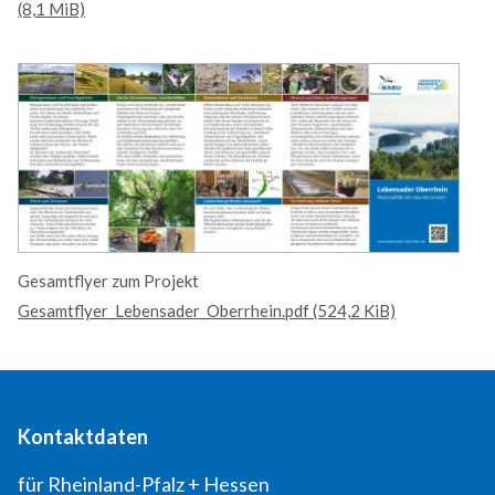
(8,1 MiB)
Gesamtflyer zum Projekt
Gesamtflyer_Lebensader_Oberrhein.pdf (524,2 KiB)
Kontaktdaten
für Rheinland-Pfalz + Hessen