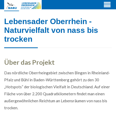
Lebensader Ober­rhein -
Natur­viel­falt von nass bis
trocken
Über das Projekt
Das nördliche Oberrheingebiet zwischen Bingen in Rheinland-
Pfalz und Bühl in Baden-Württem­berg gehört zu den 30
„Hotspots“ der biolo­gischen Viel­falt in Deutsch­land. Auf einer
Web Projects
Fläche von über 2.200 Quadrat­kilo­metern findet man einen
außer­gewöhn­lichen Reich­tum an Lebens­räumen von nass bis
Lorem ipsum dolor sit amet, consectetuer adipiscing
trocken.
elit. Aenean commodo ligula eget dolor.