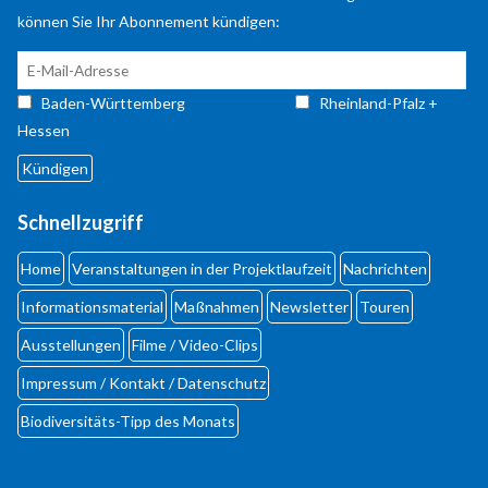
können Sie Ihr Abonnement kündigen:
Baden-Württemberg
Rheinland-Pfalz +
Kontaktdaten
Hessen
für Rheinland-Pfalz + Hessen
NABU-Naturschutzzentrum Rheinauen
Schnellzugriff
Robert
Egeling
Robert
Egeling
Home
Veranstaltungen in der Projektlaufzeit
Nachrichten
An den Rheinwiesen 5
Informationsmaterial
Maßnahmen
Newsletter
Touren
55411
Bingen
+49 6721 14367
Ausstellungen
Filme / Video-Clips
info@Lebensader-Oberrhein.de
Impressum / Kontakt / Datenschutz
http://www.lebensader-oberrhein.de
Biodiversi­täts-Tipp des Monats
Kontaktformular
Your Name
*