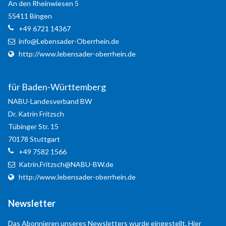
An den Rheinwiesen 5
55411
Bingen
+49 6721 14367
info@Lebensader-Oberrhein.de
http://www.lebensader-oberrhein.de
für Baden-Württemberg
NABU-Landesverband BW
Dr. Katrin
Fritzsch
Tübinger Str. 15
Modern & Simple
70178
Stuttgart
Lorem ipsum dolor sit amet, consectetuer adipiscing
+49 7582 1566
elit. Aenean commodo ligula eget dolor.
Katrin.Fritzsch@NABU-BW.de
http://www.lebensader-oberrhein.de
MEHR INFOS
Newsletter
Das Abonnieren unseres Newsletters wurde eingestellt. Hier