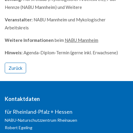
Hennze (NABU Mannheim) und Weitere
MEHR INFOS
Veranstalter:
NABU Mannheim und Mykologischer
Arbeitskreis
Weitere Informationen
beim
NABU Mannheim
Hinweis:
Agenda-Diplom-Termin (gerne inkl. Erwachsene)
Zurück
Good Service
Kontaktdaten
Lorem ipsum dolor sit amet, consectetuer adipiscing
elit. Aenean commodo ligula eget dolor.
für Rheinland-Pfalz + Hessen
NABU-Naturschutzzentrum Rheinauen
MEHR INFOS
Robert
Egeling