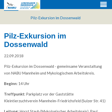
Pilz-Exkursion im Dossenwald
Pilz-Exkursion im
Dossenwald
22.09.2018
Pilz-Exkursion im Dossenwald - gemeinsame Veranstaltung
von NABU Mannheim und Mykologischem Arbeitskreis.
Beginn:
14 Uhr
Web Projects
Treffpunkt:
Parkplatz vor der Gaststätte
Lorem ipsum dolor sit amet, consectetuer adipiscing
Kleintierzuchtverein Mannheim-Friedrichsfeld (Sulzer Str. 41)
elit. Aenean commodo ligula eget dolor.
Leitung:
Horst Staub (Mykologischer Arbeitskreis), Paul