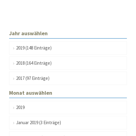
Jahr auswählen
2019 (148 Einträge)
2018 (164 Einträge)
Modern & Simple
2017 (97 Einträge)
Lorem ipsum dolor sit amet, consectetuer adipiscing elit.
Monat auswählen
Aenean commodo ligula eget dolor.
2019
MEHR INFOS
Januar 2019 (3 Einträge)