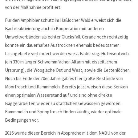
von der Maßnahme profitiert.
MEHR INFOS
Für den Amphibienschutz im Haßlocher Wald erweist sich die
Bachreaktivierung auch in Kooperation mit anderen
Umweltverbänden als echter Glücksfall. Gerade noch rechtzeitig
konnte ein dauerhaftes Austrocknen ehemals bedeutsamer
Laichgebiete verhindert werden wie z. B. der sog. Hufeisenteich
(ein 330 m langer Schwemmfächer-Altarm mit eiszeitlichem
Ursprung), die Wooglache Ost und West, sowie die Lettenlöcher.
Noch bis Ende der 70er Jahre gab es hier große Bestände von
Moorfrosch und Kammmolch. Bereits jetzt weisen diese Senken
Good Service
einen optimalen Wasserstand auf und sind ohne direkte
Baggerarbeiten wieder zu stattlichen Gewässern geworden.
Lorem ipsum dolor sit amet, consectetuer adipiscing elit.
Kammmolch und Springfrosch finden künftig wieder optimale
Aenean commodo ligula eget dolor.
Bedingungen vor.
MEHR INFOS
2016 wurde dieser Bereich in Absprache mit dem NABU von der