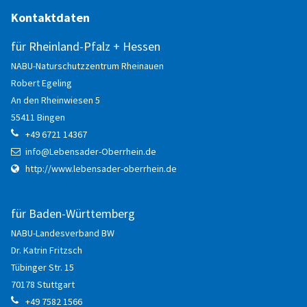
Kontaktdaten
Your e-Mail
*
für Rheinland-Pfalz + Hessen
NABU-Naturschutzzentrum Rheinauen
Message
*
Robert
Egeling
An den Rheinwiesen 5
55411
Bingen
+49 6721 14367
info@Lebensader-Oberrhein.de
Send a copy of this email to me
http://www.lebensader-oberrhein.de
Login
für Baden-Württemberg
Benutzername
NABU-Landesverband BW
Dr. Katrin
Fritzsch
Tübinger Str. 15
Passwort
70178
Stuttgart
+49 7582 1566