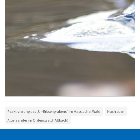
Kontaktdaten
für Rheinland-Pfalz + Hessen
NABU-Naturschutzzentrum Rheinauen
Robert
Egeling
Robert
Egeling
An den Rheinwiesen 5
55411
Bingen
+49 6721 14367
info@Lebensader-Oberrhein.de
Reaktivierung des „Ur-Erbsengrabens“ im Hasslocher Wald
Nach oben
http://www.lebensader-oberrhein.de
Altmäander im Ordenswald (Altbach)
Kontaktformular
Your Name
*