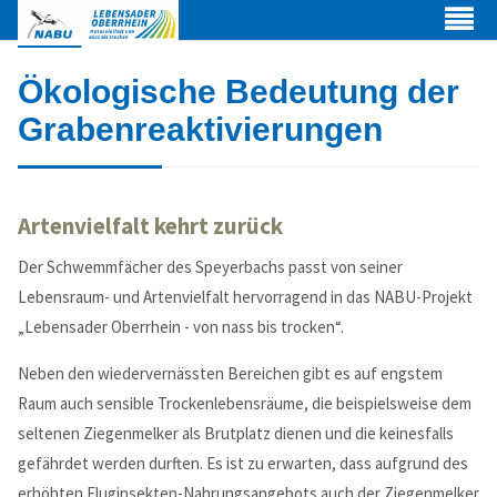
Ökologische Be­deu­tung der
Gra­ben­re­akti­vie­run­gen
Artenvielfalt kehrt zurück
Der Schwemmfächer des Speyerbachs passt von seiner
Lebensraum- und Artenvielfalt hervorragend in das NABU-Projekt
„Lebensader Oberrhein - von nass bis trocken“.
Neben den wiedervernässten Bereichen gibt es auf engstem
Web Projects
Raum auch sensible Trockenlebensräume, die beispielsweise dem
seltenen Ziegenmelker als Brut­platz dienen und die keinesfalls
Lorem ipsum dolor sit amet, consectetuer adipiscing elit.
gefährdet werden durf­ten. Es ist zu erwarten, dass aufgrund des
Aenean commodo ligula eget dolor.
er­höh­ten Fluginsekten-Nahrungsangebots auch der Ziegenmelker