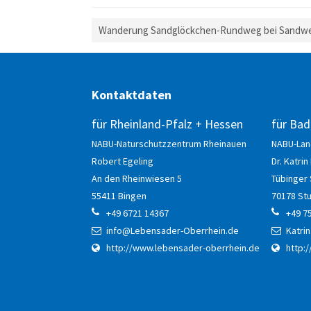
http://www.lebensader-
Wanderung Sandglöckchen-Rundweg bei Sandwei
oberrhein.de
Sen
Kontaktdaten
für Rheinland-Pfalz + Hessen
für Ba
NABU-Naturschutzzentrum Rheinauen
NABU-La
Robert
Egeling
Dr. Katrin
An den Rheinwiesen 5
Tübinger 
55411
Bingen
70178
Stu
+49 6721 14367
+49 7
info@Lebensader-Oberrhein.de
Katri
http://www.lebensader-oberrhein.de
http: