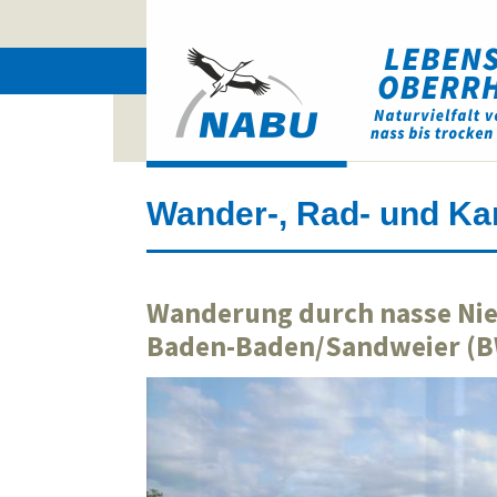
Wander-, Rad- und Ka
Wanderung durch nasse Nie
Baden-Baden/Sandweier (
Web Projects
Lorem ipsum dolor sit amet, consectetuer
adipiscing elit. Aenean commodo ligula eget dolo