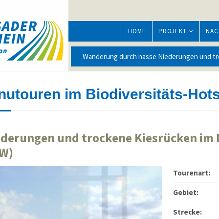
HOME
PROJEKT
NAC
nutouren im Biodiversitäts-Hot
derungen und trockene Kiesrücken im 
BW)
Tourenart:
Good Service
Gebiet:
Lorem ipsum dolor sit amet, consectetuer
Lore
r.
adipiscing elit. Aenean commodo ligula eget dolor.
adipisci
Strecke: