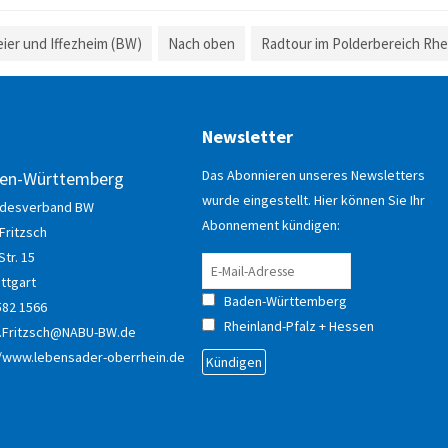
er und Iffezheim (BW)
Nach oben
Radtour im Polderbereich Rh
d a copy of this email to me
Newsletter
Das Abonnieren unseres Newsletters
den-Württemberg
wurde eingestellt. Hier können Sie Ihr
ndesverband BW
Abonnement kündigen:
Fritzsch
Str. 15
ttgart
Baden-Württemberg
582 1566
Rheinland-Pfalz + Hessen
n.Fritzsch@NABU-BW.de
//www.lebensader-oberrhein.de