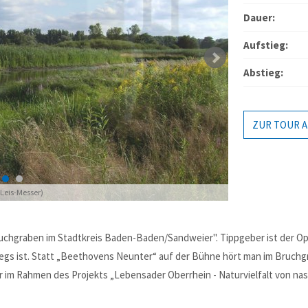
MEHR INFOS
Dauer:
Aufstieg:
Abstieg:
ZUR TOUR A
ktformular
me
*
Leis-Messer)
 privat)
il
*
hgraben im Stadtkreis Baden-Baden/Sandweier". Tippgeber ist der Oper
wegs ist. Statt „Beethovens Neunter“ auf der Bühne hört man im Bruch
*
r im Rahmen des Projekts „Lebensader Oberrhein - Naturvielfalt von nass