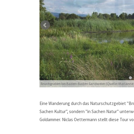
MEHR INFOS
Kontaktdaten
Konta
für Rheinland-Pfalz + Hessen
Your Na
Bruchgraben bei Baden-Baden Sandweier (Quelle: Marianne 
Operntenor Niclas Oettermann ist Tippgeber der Tour (Quelle:
NABU-Naturschutzzentrum Rheinauen
Robert
Egeling
Your e-Ma
Robert
Egeling
Eine Wanderung durch das Naturschutzgebiet "Bruc
An den Rheinwiesen 5
Sachen Kultur", sondern "in Sachen Natur" unter
55411
Bingen
Message
Goldammer. Niclas Oettermann stellt diese Tour vo
+49 6721 14367
info@Lebensader-Oberrhein.de