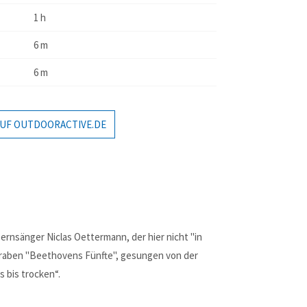
MEHR INFOS
1 h
6 m
6 m
UF OUTDOORACTIVE.DE
Login
Benutzername
Passwort
nsänger Niclas Oettermann, der hier nicht "in
graben "Beethovens Fünfte", gesungen von der
Anmelden
 bis trocken“.
Registrieren