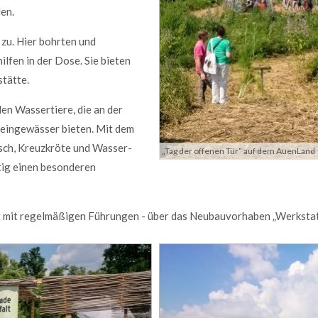
dolor.
len.
MEHR INFOS
 zu. Hier bohrten und
ilfen in der Dose. Sie bieten
stätte.
en Wasser­tiere, die an der
 Kleingewässer bieten. Mit dem
osch, Kreuz­kröte und Wasser­
„Tag der offenen Tür“ auf dem AuenLand
tig einen beson­deren
ktformular
me
*
t mit regel­mäßigen Führun­gen - über das Neu­bau­vor­haben „Werk­statt 
ail
*
e
*