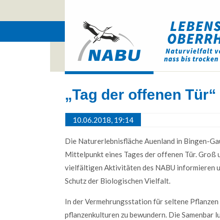
„Tag der offenen Tür
10.06.2018, 19:14
Die Naturerlebnisfläche Auenland in Bingen-Gau
Mittel­punkt eines Tages der offenen Tür. Groß 
viel­fälti­gen Akti­vi­täten des NABU infor­mieren
Web Projects
Schutz der Bio­logi­schen Viel­falt.
Lorem ipsum dolor sit amet, consectetuer
In der Ver­meh­rungs­sta­tion für seltene Pflan­z
adipiscing elit. Aenean commodo ligula eget
pflan­zen­kul­turen zu be­wun­dern. Die Sa­men­bar 