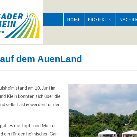
HOME
PROJEKT
NACHRI
“ auf dem AuenLand
lsheim stand am 10. Juni im
und Klein konnten sich über die
 und selbst aktiv werden für den
Good Service
Lorem ipsum dolor sit amet, consectetuer
Lore
en gab es die Topf- und Mutter­
adipiscing elit. Aenean commodo ligula eget
adipis
lud ein für den heimi­schen Gar­