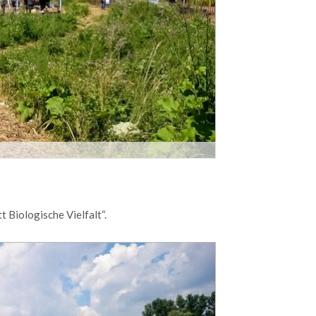
dolor.
MEHR INFOS
Login
Benutzername
Bio­logi­sche Viel­falt“.
Passwort
Anmelden