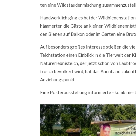
dolor.
ten eine Wild­stau­den­mi­schung zu­sam­men­zu­stel
MEHR INFOS
Handwerklich ging es bei der Wild­bienen­station
hämmerten die Gäste an kleinen Wild­bienen­nist­h
den Bienen auf Balkon oder im Garten eine Brut
Auf besonders großes Interesse stießen die viel
Teich­station einen Ein­blick in die Tier­welt der
Natur­erlebnis­teich, der jetzt schon von Laub­fr
frosch be­völkert wird, hat das Auen­Land zukünf
Kontaktdaten
Konta
Anziehungs­punkt.
für Rheinland-Pfalz + Hessen
Your Na
Eine Poster­aus­stellung infor­mierte - kombi­nier
NABU-Naturschutzzentrum
Rheinauen
Your e-M
Robert
Egeling
Robert
Egeling
An den Rheinwiesen 5
Messag
55411
Bingen