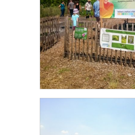
+49 6721 14367
info@Lebensader-Oberrhein.de
http://www.lebensader-
oberrhein.de
Sen