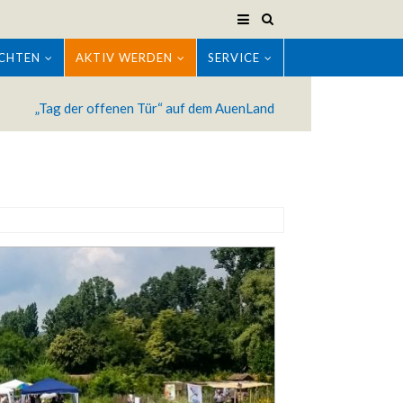
CHTEN
AKTIV WERDEN
SERVICE
„Tag der offenen Tür“ auf dem AuenLand
Modern & Simple
m ipsum dolor sit amet, consectetuer
cing elit. Aenean commodo ligula eget