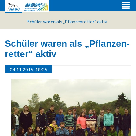
Schüler waren als „Pflanzen­retter“ aktiv
Schüler waren als „Pflanzen­
retter“ aktiv
04.11.2015, 18:25
Web Projects
Lorem ipsum dolor sit amet, consectetuer adipiscing
elit. Aenean commodo ligula eget dolor.