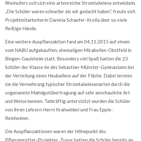
Rheinufers soll sich eine artenreiche Stromtalwiese entwickeln.
„Die Schüler waren schneller als wir gedacht haben“, freute sich
Projektmitarbeiterin Daniela Schaefer-Krolla über so viele
fleißige Hände.
Eine weitere Auspflanzaktion fand am 04.11.2015 auf einem
vom NABU aufgekauften, ehemaligen Mirabellen-Obstfeld in
Bingen-Gaulsheim statt. Besonders viel Spaß hatten die 23
Schüler der Klasse 6e des Sebastian-Münster-Gymnasiums bei
der Verteilung eines Heuballens auf der Fläche. Dabei lernten
Modern & Simple
sie die Vermehrung typischer Stromtalwiesenarten durch die
Lorem ipsum dolor sit amet, consectetuer adipiscing
sogenannte Mahdgutübertragung auf sehr anschauliche Art
elit. Aenean commodo ligula eget dolor.
und Weise kennen. Tatkräftig unterstützt wurden die Schüler
von ihren Lehrern Herrn Krahwinkel und Frau Epple-
MEHR INFOS
Reinheimer.
Die Auspflanzaktionen waren der Höhepunkt des
Pflanzenretter-Projektes. Zuvor hatten die Schüler bereits an