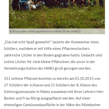
MEHR INFOS
8. Klasse des Schlossgymnasiums Mainz (Foto: NABU)
„Das hat echt Spaß gemacht!“ lautete der Kommentar eines
Schülers, nachdem er mit Hilfe eines Pflanzenstechers
zahlreiche Löcher in den Boden gegraben hatte. Gedacht sind
solche Löcher für viele kleine Pflänz­chen, die zuvor in der
Vermehrungsstation des NABU groß gezogen wurden.
Good Service
351 seltene Pflanzen konnten so bereits am 05.10.2015 von
Lorem ipsum dolor sit amet, consectetuer adipiscing
27 Schülern der 6.Klasse und 25 Schülern der 8. Klasse des
elit. Aenean commodo ligula eget dolor.
Schlossgymnasiums in Mainz zusammen mit ihren Lehrern Herr
Becker und Frau Rörig ausge­pflanzt werden. Auf einer
MEHR INFOS
ehemaligen Gemüseanbaufläche in der Nähe des Mombacher