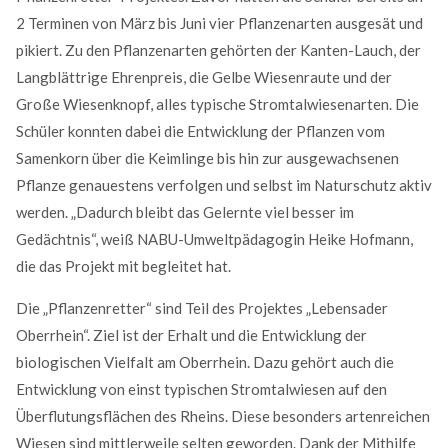
2 Terminen von März bis Juni vier Pflanzenarten ausgesät und
pikiert. Zu den Pflanzenarten gehörten der Kanten-Lauch, der
Langblättrige Ehrenpreis, die Gelbe Wiesenraute und der
Große Wiesenknopf, alles typische Stromtalwiesenarten. Die
Kontaktdaten
Schüler konnten dabei die Entwicklung der Pflanzen vom
für Rheinland-Pfalz + Hessen
Samenkorn über die Keimlinge bis hin zur ausgewachsenen
NABU-Naturschutzzentrum Rheinauen
Pflanze genauestens verfolgen und selbst im Naturschutz aktiv
Robert
Egeling
werden. „Dadurch bleibt das Gelernte viel besser im
Robert
Egeling
Gedächtnis“, weiß NABU-Umweltpädagogin Heike Hofmann,
An den Rheinwiesen 5
die das Projekt mit begleitet hat.
55411
Bingen
Die „Pflanzenretter“ sind Teil des Projektes „Lebensader
+49 6721 14367
Oberrhein“. Ziel ist der Erhalt und die Entwicklung der
info@Lebensader-Oberrhein.de
biologischen Vielfalt am Oberrhein. Dazu gehört auch die
http://www.lebensader-oberrhein.de
Entwicklung von einst typischen Stromtalwiesen auf den
Kontaktformular
Überflutungsflächen des Rheins. Diese besonders artenreichen
Your Name
*
Wiesen sind mittlerweile selten geworden. Dank der Mithilfe