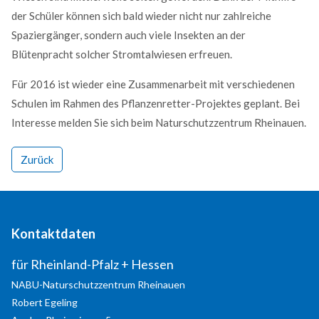
der Schüler können sich bald wieder nicht nur zahlreiche
Your e-Mail
*
Spaziergänger, sondern auch viele Insekten an der
Blütenpracht solcher Stromtalwiesen erfreuen.
Message
*
Für 2016 ist wieder eine Zusammenarbeit mit verschiedenen
Schulen im Rahmen des Pflanzenretter-Projektes geplant. Bei
Interesse melden Sie sich beim Naturschutzzentrum Rheinauen.
Zurück
Send a copy of this email to me
Login
Kontaktdaten
Benutzername
für Rheinland-Pfalz + Hessen
Passwort
NABU-Naturschutzzentrum Rheinauen
Robert
Egeling