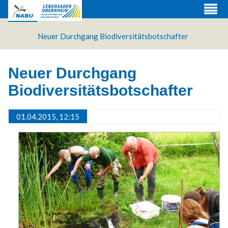
Neuer Durchgang Biodiversitätsbotschafter
Neuer Durchgang
Biodiversitätsbotschafter
01.04.2015, 12:15
Web Projects
Lorem ipsum dolor sit amet, consectetuer adipiscing
elit. Aenean commodo ligula eget dolor.