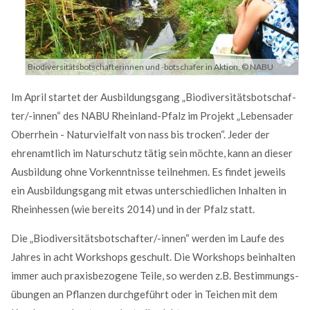
MEHR INFOS
Biodiversitätsbotschafterinnen und -botschafer in Aktion, © NABU
Im April startet der Ausbildungsgang „Bio­diversi­täts­bot­schaf­
ter/-innen“ des NABU Rhein­land-Pfalz im Pro­jekt „Lebens­ader
Ober­rhein - Natur­viel­falt von nass bis trocken“. Jeder der
ehren­amtlich im Natur­schutz tätig sein möchte, kann an dieser
Aus­bil­dung ohne Vor­kennt­nisse teilnehmen. Es findet jeweils
ein Aus­bildungs­gang mit etwas unter­­schied­lichen Inhalten in
Rhein­hessen (wie bereits 2014) und in der Pfalz statt.
Good Service
Die „Bio­diversi­täts­bot­schafter/-innen“ werden im Laufe des
Lorem ipsum dolor sit amet, consectetuer adipiscing
Jah­res in acht Work­shops geschult. Die Work­shops be­in­hal­ten
elit. Aenean commodo ligula eget dolor.
immer auch praxis­bezogene Teile, so werden z.B. Be­stim­mungs­
MEHR INFOS
übun­gen an Pflanzen durch­ge­führt oder in Teichen mit dem