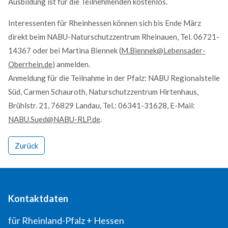
Ausbildung ist für die Teilnehmenden kostenlos.
Interessenten für Rheinhessen können sich bis Ende März
direkt beim NABU-Naturschutzzentrum Rheinauen, Tel. 06721-
14367 oder bei Martina Biennek (
M.Biennek@Lebensader-
Kontaktdaten
Oberrhein.de
) anmelden.
Anmeldung für die Teilnahme in der Pfalz: NABU Regionalstelle
für Rheinland-Pfalz + Hessen
Süd, Carmen Schauroth, Naturschutzzentrum Hirtenhaus,
NABU-Naturschutzzentrum Rheinauen
Brühlstr. 21, 76829 Landau, Tel.: 06341-31628, E-Mail:
Robert
Egeling
NABU.Sued@NABU-RLP.de
.
Robert
Egeling
An den Rheinwiesen 5
Zurück
55411
Bingen
+49 6721 14367
info@Lebensader-Oberrhein.de
http://www.lebensader-oberrhein.de
Kontaktdaten
Kontaktformular
Your Name
*
für Rheinland-Pfalz + Hessen