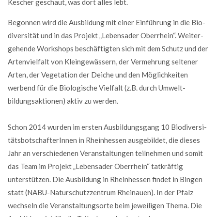
Kescher ge­schaut, was dort alles lebt.
Begonnen wird die Ausbildung mit einer Einführung in die Bio­
diversi­tät und in das Projekt „Lebens­ader Ober­rhein“. Weiter­
gehende Work­shops beschäftigten sich mit dem Schutz und der
Arten­vielfalt von Klein­ge­wässern, der Ver­mehrung seltener
Arten, der Vege­tation der Deiche und den Möglich­keiten
werbend für die Biologische Vielfalt (z.B. durch Umwelt­
bildungs­aktionen) aktiv zu werden.
Modern & Simple
Schon 2014 wurden im ersten Ausbildungsgang 10 Bio­diversi­
täts­bot­schafterInnen in Rhein­hessen ausgebildet, die dieses
Lorem ipsum dolor sit amet, consectetuer adipiscing
Jahr an verschiedenen Veran­staltungen teil­nehmen und somit
elit. Aenean commodo ligula eget dolor.
das Team im Projekt „Lebens­ader Ober­rhein“ tatkräftig
MEHR INFOS
unterstützen. Die Ausbil­dung in Rheinhessen findet in Bingen
statt (NABU-Naturschutzzentrum Rhein­auen). In der Pfalz
wechseln die Veranstaltungsorte beim jeweiligen Thema. Die