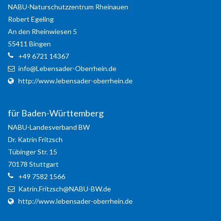
NABU-Naturschutzzentrum Rheinauen
Robert
Egeling
Your e-Mail
*
An den Rheinwiesen 5
55411
Bingen
Message
*
+49 6721 14367
info@Lebensader-Oberrhein.de
http://www.lebensader-oberrhein.de
für Baden-Württemberg
Send a copy of this email to me
NABU-Landesverband BW
Dr. Katrin
Fritzsch
Login
Tübinger Str. 15
Benutzername
70178
Stuttgart
+49 7582 1566
Katrin.Fritzsch@NABU-BW.de
Passwort
http://www.lebensader-oberrhein.de