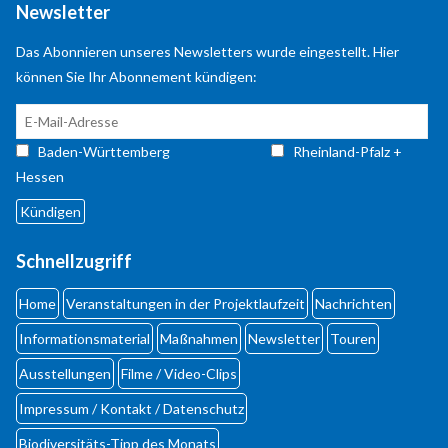
Anmelden
Newsletter
Das Abonnieren unseres Newsletters wurde eingestellt. Hier
Registrieren
können Sie Ihr Abonnement kündigen:
Baden-Württemberg
Rheinland-Pfalz +
Hessen
Schnellzugriff
Home
Veranstaltungen in der Projektlaufzeit
Nachrichten
Informationsmaterial
Maßnahmen
Newsletter
Touren
Ausstellungen
Filme / Video-Clips
Impressum / Kontakt / Datenschutz
Biodiversi­täts-Tipp des Monats