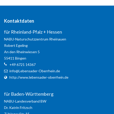
Your e-Mail
*
Kontaktdaten
Message
*
für Rheinland-Pfalz + Hessen
NABU-Naturschutzzentrum Rheinauen
Robert
Egeling
An den Rheinwiesen 5
55411
Bingen
Send a copy of this email to me
+49 6721 14367
info@Lebensader-Oberrhein.de
Login
http://www.lebensader-oberrhein.de
Benutzername
für Baden-Württemberg
Passwort
NABU-Landesverband BW
Dr. Katrin
Fritzsch
Tübinger Str. 15