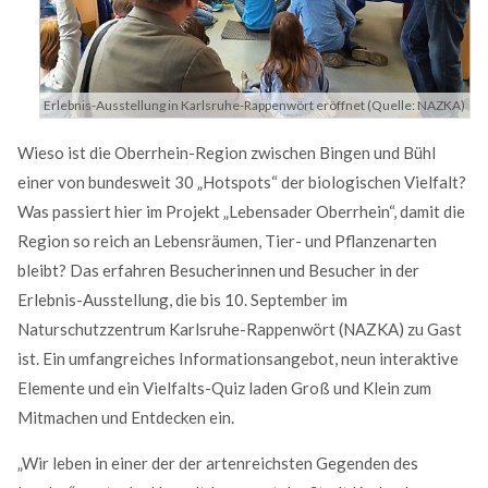
MEHR INFOS
Erlebnis-Ausstellung in Karlsruhe-Rappenwört eröffnet (Quelle: NAZKA)
Wieso ist die Oberrhein-Region zwischen Bingen und Bühl
einer von bundesweit 30 „Hotspots“ der biologischen Vielfalt?
Was passiert hier im Projekt „Lebensader Oberrhein“, damit die
Region so reich an Lebensräumen, Tier- und Pflanzenarten
bleibt? Das erfahren Besucherinnen und Besucher in der
Erlebnis-Ausstellung, die bis 10. September im
Naturschutzzentrum Karlsruhe-Rappenwört (NAZKA) zu Gast
Good Service
ist. Ein umfangreiches Informationsangebot, neun interaktive
Lorem ipsum dolor sit amet, consectetuer adipiscing
Elemente und ein Vielfalts-Quiz laden Groß und Klein zum
elit. Aenean commodo ligula eget dolor.
Mitmachen und Entdecken ein.
MEHR INFOS
„Wir leben in einer der der artenreichsten Gegenden des