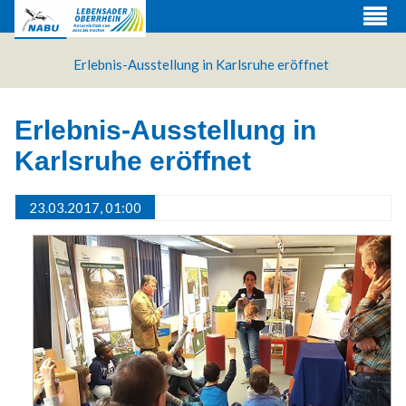
Erlebnis-Ausstellung in Karlsruhe eröffnet
Erlebnis-Ausstellung in
Karlsruhe eröffnet
23.03.2017, 01:00
Web Projects
Lorem ipsum dolor sit amet, consectetuer adipiscing
elit. Aenean commodo ligula eget dolor.