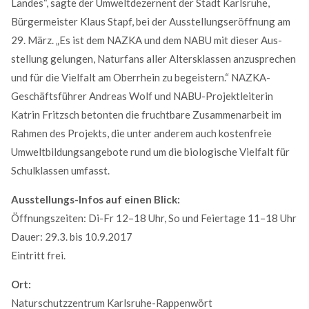
Landes“, sagte der Um­welt­dezer­nent der Stadt Karlsruhe,
Bürgermeister Klaus Stapf, bei der Aus­stel­lungs­eröffnung am
29. März. „Es ist dem NAZKA und dem NABU mit dieser Aus­
stellung gelungen, Naturfans aller Altersklassen anzusprechen
und für die Vielfalt am Oberrhein zu begeistern.“ NAZKA-
Geschäftsführer Andreas Wolf und NABU-Projektleiterin
Katrin Fritzsch betonten die fruchtbare Zusammenarbeit im
Rah­men des Projekts, die unter anderem auch kostenfreie
Umwelt­bil­dungs­ange­bote rund um die biologische Vielfalt für
Schulklassen umfasst.
Modern & Simple
Ausstellungs-Infos auf einen Blick:
Lorem ipsum dolor sit amet, consectetuer adipiscing
Öffnungszeiten: Di-Fr 12–18 Uhr, So und Feiertage 11–18 Uhr
elit. Aenean commodo ligula eget dolor.
Dauer: 29.3. bis 10.9.2017
MEHR INFOS
Eintritt frei.
Ort:
Naturschutzzentrum Karlsruhe-Rappenwört