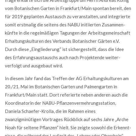
vom Botanischen Garten in Frankfurt/Main spontan bereit, den
für 2019 geplanten Aus­tausch zu veran­stalten, und integrierte
somit erstmalig die seitens des NABU initiierten Zusam­men­
künfte in die regel­mäßigen Tagungen der Arbeits­gemein­schaft
Erhaltungs­kulturen des Verbands Botanischer Gärten e.V.
Durch diese „Eingliederung“ ist sicher­gestellt, dass die Idee
des Erfahrungs­austauschs auch nach Projekt­ende weiter­
verfolgt und ausge­baut wird.
Modern & Simple
In diesem Jahr fand das Treffen der AG Erhaltungskulturen am
20./21. Mai im Botanischen Garten und Palmengarten in
Lorem ipsum dolor sit amet, consectetuer adipiscing
Frankfurt/Main statt. Dort referierte neben anderen auch die
elit. Aenean commodo ligula eget dolor.
Koordinatorin der NABU-Pflanzen­vermehrungs­station,
Daniela Schaefer-Krolla, die im Rahmen eines
MEHR INFOS
zwanzigminütigen Vor­trages Rückblick auf sechs Jahre „Arche
Noah für seltene Pflanzen“ hielt. Sie zeigte sowohl die Erkennt­
nisse, die während der Laufzeit des „Lebensader Oberrhein“-