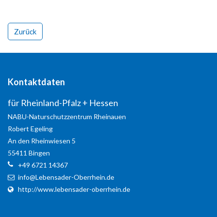
Your e-Mail
*
Zurück
Message
*
Kontaktdaten
für Rheinland-Pfalz + Hessen
Send a copy of this email to me
NABU-Naturschutzzentrum Rheinauen
Robert
Egeling
Login
An den Rheinwiesen 5
55411
Bingen
Benutzername
+49 6721 14367
info@Lebensader-Oberrhein.de
Passwort
http://www.lebensader-oberrhein.de