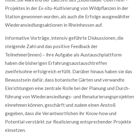
Pro­jektes in der
Ex-situ
-Kultivierung von Wild­pflanzen in der
Station gewonnen wurden, als auch die Erfolge ausgewählter
Wieder­ansiedlungs­aktionen in Rheinhessen auf.
Kontaktdaten
Informative Vorträge, intensiv geführte Diskussionen, die
steigende Zahl und das positive Feedback der
für Rheinland-Pfalz + Hessen
Teilnehmer(innen) – ihre Aufgabe als Austausch­plattform
NABU-Naturschutzzentrum Rheinauen
haben die bisherigen Erfahrungs­austausch­treffen
Robert
Egeling
zweifelsohne erfolgreich erfüllt. Darüber hinaus haben sie das
Robert
Egeling
Bewusstsein dafür, dass botani­sche Gärten und verwandte
An den Rheinwiesen 5
Einrichtungen eine zentrale Rolle bei der Planung und Durch­
55411
Bingen
führung von Wieder­ansiedlungs- und Renaturierungs­projekten
+49 6721 14367
einnehmen können, geschärft und zudem einen Anstoß
info@Lebensader-Oberrhein.de
gegeben, dass die Verantwortlichen ihr Know-how und
http://www.lebensader-oberrhein.de
Potential verstärkt zur Realisierung entsprechender Projekte
Kontaktformular
einsetzen.
Your Name
*