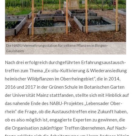
MEHR INFOS
Die NABU-Vermehrungsstation für seltene Pflanzen in Bingen-
Gaulsheim
Nach drei erfolgreich durchgeführten Erfahrungs­austausch­
treffen zum Thema „
Ex-situ
-Kulti­vierung & Wieder­ansiedlung
heimischer Wild­pflanzen im Ober­rhein­gebiet“, die in 2014,
2016 und 2017 in der Grünen Schule im Botanischen Garten
Good Service
der Uni­versität Mainz statt­fanden, stellte sich mit Hinblick auf
das nahende Ende des NABU-Projektes „Lebens­ader Ober­
Lorem ipsum dolor sit amet, consectetuer adipiscing
rhein“ die Frage, ob die Aus­tausch­treffen eine Zu­kunft haben,
elit. Aenean commodo ligula eget dolor.
ob es also möglich ist, enga­gierte Experten zu gewinnen, die
MEHR INFOS
die Organi­sation zukünf­tiger Treffen über­nehmen. Auf Nach­
frage erklärte sich die Arbeits­gruppe um Herrn Andreas König