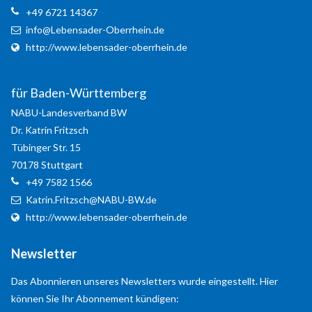
+49 6721 14367
info@Lebensader-Oberrhein.de
http://www.lebensader-oberrhein.de
Kontaktdaten
für Baden-Württemberg
für Rheinland-Pfalz + Hessen
NABU-Landesverband BW
NABU-Naturschutzzentrum Rheinauen
Dr. Katrin
Fritzsch
Robert
Egeling
Tübinger Str. 15
Robert
Egeling
70178
Stuttgart
+49 7582 1566
An den Rheinwiesen 5
Katrin.Fritzsch@NABU-BW.de
55411
Bingen
http://www.lebensader-oberrhein.de
+49 6721 14367
info@Lebensader-Oberrhein.de
Newsletter
http://www.lebensader-oberrhein.de
Kontaktformular
Das Abonnieren unseres Newsletters wurde eingestellt. Hier
können Sie Ihr Abonnement kündigen:
Your Name
*