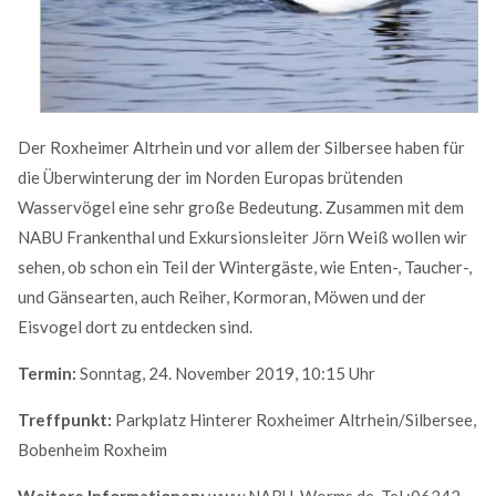
MEHR INFOS
Der Roxheimer Altrhein und vor allem der Silbersee haben für
die Überwinterung der im Norden Europas brütenden
Wasservögel eine sehr große Bedeutung. Zusammen mit dem
NABU Frankenthal und Exkursionsleiter Jörn Weiß wollen wir
sehen, ob schon ein Teil der Wintergäste, wie Enten-, Taucher-,
und Gänsearten, auch Reiher, Kormoran, Möwen und der
Eisvogel dort zu entdecken sind.
Good Service
Termin:
Sonntag, 24. November 2019, 10:15 Uhr
Lorem ipsum dolor sit amet, consectetuer adipiscing
elit. Aenean commodo ligula eget dolor.
Treffpunkt:
Parkplatz Hinterer Roxheimer Altrhein/Silbersee,
Bobenheim Roxheim
MEHR INFOS
Weitere Informationen:
www.NABU-Worms.de
, Tel.:06242-