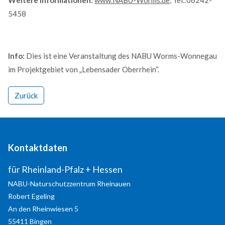
5458
Info:
Dies ist eine Veranstaltung des NABU Worms-Wonnegau
im Projektgebiet von „Lebensader Oberrhein“.
Zurück
Modern & Simple
Kontaktdaten
Lorem ipsum dolor sit amet, consectetuer adipiscing
elit. Aenean commodo ligula eget dolor.
für Rheinland-Pfalz + Hessen
NABU-Naturschutzzentrum Rheinauen
MEHR INFOS
Robert
Egeling
An den Rheinwiesen 5
55411
Bingen