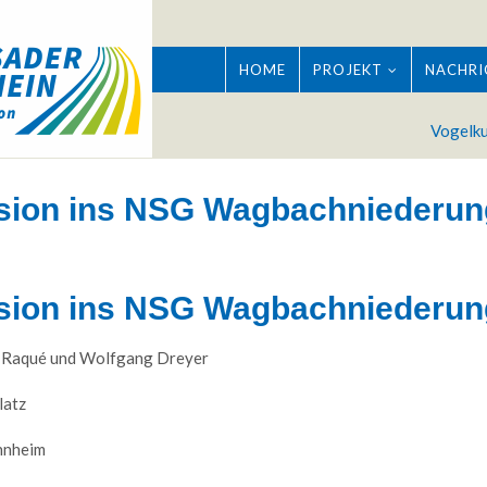
HOME
PROJEKT
NACHRI
Vogelku
rsion ins NSG Wagbachniederun
rsion ins NSG Wagbachniederun
ch Raqué und Wolfgang Dreyer
Good Service
latz
Lorem ipsum dolor sit amet, consectetuer
Lore
nnheim
adipiscing elit. Aenean commodo ligula eget
adipis