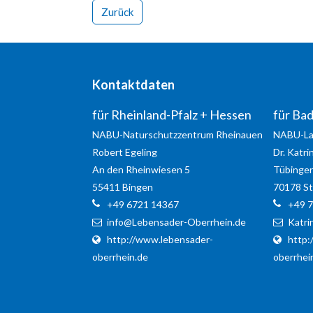
dolor.
Zurück
MEHR INFOS
Kontaktdaten
für Rheinland-Pfalz + Hessen
für Ba
NABU-Naturschutzzentrum Rheinauen
NABU-La
Robert
Egeling
Dr. Katri
An den Rheinwiesen 5
Tübinger 
Kontaktdaten
Konta
55411
Bingen
70178
St
für Rheinland-Pfalz + Hessen
+49 6721 14367
+49 
Your Na
NABU-Naturschutzzentrum
info@Lebensader-Oberrhein.de
Katr
Rheinauen
http://www.lebensader-
http:
Your e-M
Robert
Egeling
oberrhein.de
oberrhei
Robert
Egeling
An den Rheinwiesen 5
Messag
55411
Bingen