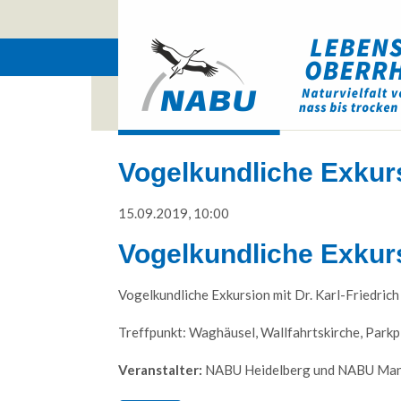
Vogelkundliche Exku
15.09.2019, 10:00
Vogelkundliche Exku
Vogelkundliche Exkursion mit Dr. Karl-Friedri
Web Projects
Treffpunkt: Waghäusel, Wallfahrtskirche, Parkp
Lorem ipsum dolor sit amet, consectetuer
Veranstalter:
NABU Heidelberg und NABU Ma
adipiscing elit. Aenean commodo ligula eget