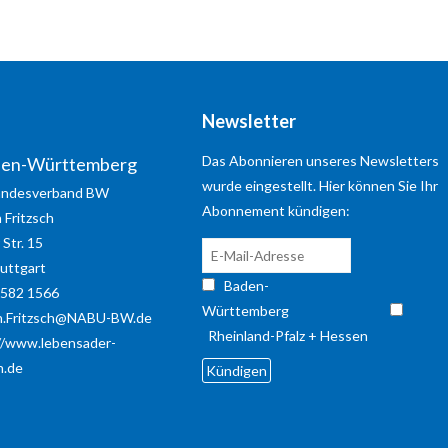
dolor.
MEHR INFOS
Newsletter
Das Abonnieren unseres Newsletters
den-Württemberg
wurde eingestellt. Hier können Sie Ihr
ndesverband BW
Abonnement kündigen:
n
Fritzsch
Str. 15
ktformular
uttgart
Baden-
7582 1566
me
*
Württemberg
in.Fritzsch@NABU-BW.de
Rheinland-Pfalz + Hessen
//www.lebensader-
ail
*
n.de
e
*