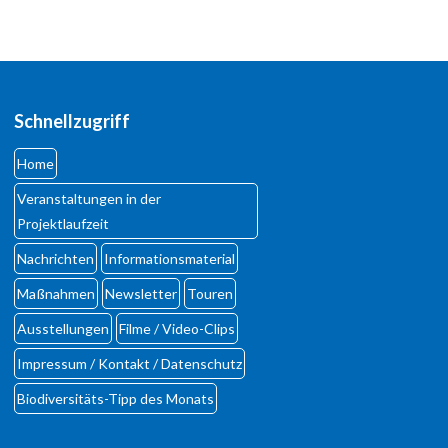
dolor.
MEHR INFOS
Schnellzugriff
Home
Veranstaltungen in der
Projektlaufzeit
Login
Nachrichten
Informationsmaterial
Benutzername
Maßnahmen
Newsletter
Touren
Ausstellungen
Filme / Video-Clips
Passwort
Impressum / Kontakt / Datenschutz
Biodiversi­täts-Tipp des Monats
Anmelden