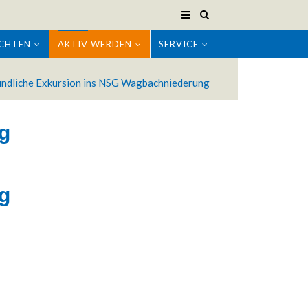
CHTEN
AKTIV WERDEN
SERVICE
ndliche Exkursion ins NSG Wagbachniederung
g
g
Modern & Simple
m ipsum dolor sit amet, consectetuer
cing elit. Aenean commodo ligula eget