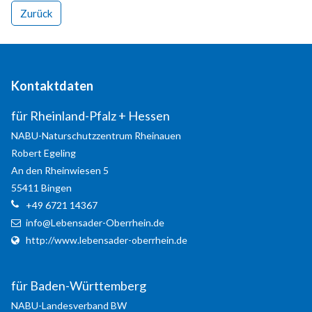
Zurück
MEHR INFOS
Kontaktdaten
für Rheinland-Pfalz + Hessen
NABU-Naturschutzzentrum Rheinauen
Robert
Egeling
An den Rheinwiesen 5
55411
Bingen
+49 6721 14367
Good Service
info@Lebensader-Oberrhein.de
http://www.lebensader-oberrhein.de
Lorem ipsum dolor sit amet, consectetuer adipiscing
elit. Aenean commodo ligula eget dolor.
für Baden-Württemberg
MEHR INFOS
NABU-Landesverband BW