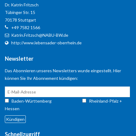
Dr. Katrin
Fritzsch
Tübinger Str. 15
70178
Stuttgart
+49 7582 1566
Katrin.Fritzsch@NABU-BW.de
http://www.lebensader-oberrhein.de
Newsletter
Das Abonnieren unseres Newsletters wurde eingestellt. Hier
Modern & Simple
können Sie Ihr Abonnement kündigen:
Lorem ipsum dolor sit amet, consectetuer adipiscing
elit. Aenean commodo ligula eget dolor.
Baden-Württemberg
Rheinland-Pfalz +
Hessen
MEHR INFOS
Schnellzugriff