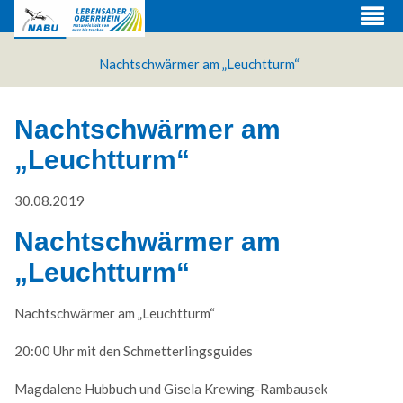
Nachtschwärmer am „Leuchtturm“
Nachtschwärmer am
„Leuchtturm“
30.08.2019
Nachtschwärmer am
„Leuchtturm“
Nachtschwärmer am „Leuchtturm“
Web Projects
20:00 Uhr mit den Schmetterlingsguides
Lorem ipsum dolor sit amet, consectetuer adipiscing
elit. Aenean commodo ligula eget dolor.
Magdalene Hubbuch und Gisela Krewing-Rambausek