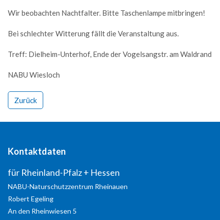
MEHR INFOS
Wir beobachten Nachtfalter. Bitte Taschenlampe mitbringen!
Bei schlechter Witterung fällt die Veranstaltung aus.
Treff: Dielheim-Unterhof, Ende der Vogelsangstr. am Waldrand
NABU Wiesloch
Zurück
Kontaktdaten
Good Service
Lorem ipsum dolor sit amet, consectetuer adipiscing
für Rheinland-Pfalz + Hessen
elit. Aenean commodo ligula eget dolor.
NABU-Naturschutzzentrum Rheinauen
Robert
Egeling
MEHR INFOS
An den Rheinwiesen 5