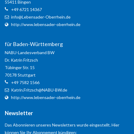
55411
Bingen
+49 6721 14367
info@Lebensader-Oberrhein.de
http://www.lebensader-oberrhein.de
für Baden-Württemberg
NABU-Landesverband BW
Dr. Katrin
Fritzsch
Tübinger Str. 15
70178
Stuttgart
Modern & Simple
+49 7582 1566
Lorem ipsum dolor sit amet, consectetuer adipiscing
Katrin.Fritzsch@NABU-BW.de
elit. Aenean commodo ligula eget dolor.
http://www.lebensader-oberrhein.de
MEHR INFOS
Newsletter
Das Abonnieren unseres Newsletters wurde eingestellt. Hier
können Sie Ihr Abonnement kündigen: