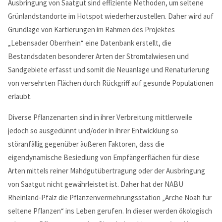
Ausbringung von Saatgut sind effiziente Methoden, um seltene
Grünlandstandorte im Hotspot wiederherzustellen. Daher wird auf
Grundlage von Kartierungen im Rahmen des Projektes
„Lebensader Oberrhein“ eine Datenbank erstellt, die
Bestandsdaten besonderer Arten der Stromtalwiesen und
Kontaktdaten
Sandgebiete erfasst und somit die Neuanlage und Renaturierung
für Rheinland-Pfalz + Hessen
von versehrten Flächen durch Rückgriff auf gesunde Populationen
NABU-Naturschutzzentrum Rheinauen
erlaubt.
Robert
Egeling
Robert
Egeling
Diverse Pflanzenarten sind in ihrer Verbreitung mittlerweile
An den Rheinwiesen 5
jedoch so ausgedünnt und/oder in ihrer Entwicklung so
55411
Bingen
störanfällig gegenüber äußeren Faktoren, dass die
+49 6721 14367
eigendynamische Besiedlung von Empfängerflächen für diese
info@Lebensader-Oberrhein.de
Arten mittels reiner Mahdgutübertragung oder der Ausbringung
http://www.lebensader-oberrhein.de
von Saatgut nicht gewährleistet ist. Daher hat der NABU
Kontaktformular
Rheinland-Pfalz die Pflanzenvermehrungsstation „Arche Noah für
seltene Pflanzen“ ins Leben gerufen. In dieser werden ökologisch
Your Name
*