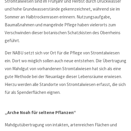
Stromtalwiesen sind im Frühjahr und Herbst durch Druckwasser
und hohe Grundwasserstände gekennzeichnet, während sie im
Sommer an Halbtrockenrasen erinnern. Nutzungsaufgabe,
Baumaßnahmen und mangelnde Pflege haben vielerorts zum
Verschwinden dieser botanischen Schatzkisten des Oberrheins
geführt.
Der NABU setzt sich vor Ort für die Pflege von Stromtalwiesen
ein. Dort wo möglich sollen auch neue entstehen. Die Übertragung
von Mahdgut von vorhandenen Stromtalwiesen hat sich als eine
Modern & Simple
gute Methode bei der Neuanlage dieser Lebensräume erwiesen.
Hierzu werden alle Standorte von Stromtalwiesen erfasst, die sich
Lorem ipsum dolor sit amet, consectetuer adipiscing elit.
für als Spenderflächen eignen.
Aenean commodo ligula eget dolor.
MEHR INFOS
„Arche Noah für seltene Pflanzen“
Mahdgutübertragung von intakten, artenreichen Flächen und