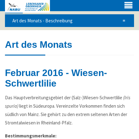
Art des Monats
Februar 2016 - Wiesen-
Schwertlilie
Das Hauptverbreitungsgebiet der (Salz-)Wiesen-Schwertlilie
(Iris
spuria)
liegt in Südeuropa. Vereinzelte Vorkommen finden sich
Web Projects
südlich von Mainz. Sie gehört zu den extrem seltenen Arten der
Stromtalwiesen in Rheinland-Pfalz.
Lorem ipsum dolor sit amet, consectetuer adipiscing elit.
Aenean commodo ligula eget dolor.
Bestimmungsmerkmale: