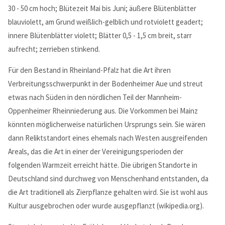
30 - 50 cm hoch; Blütezeit Mai bis Juni; äußere Blütenblätter
MEHR INFOS
blauviolett, am Grund weißlich-gelblich und rotviolett geadert;
innere Blütenblätter violett; Blätter 0,5 - 1,5 cm breit, starr
aufrecht; zerrieben stinkend.
Für den Bestand in Rheinland-Pfalz hat die Art ihren
Verbreitungsschwerpunkt in der Bodenheimer Aue und streut
etwas nach Süden in den nördlichen Teil der Mannheim-
Oppenheimer Rheinniederung aus. Die Vorkommen bei Mainz
könnten möglicherweise natürlichen Ursprungs sein. Sie wären
dann Reliktstandort eines ehemals nach Westen ausgreifenden
Areals, das die Art in einer der Vereinigungsperioden der
Good Service
folgenden Warmzeit erreicht hätte. Die übrigen Standorte in
Lorem ipsum dolor sit amet, consectetuer adipiscing elit.
Deutschland sind durchweg von Menschenhand entstanden, da
Aenean commodo ligula eget dolor.
die Art traditionell als Zierpflanze gehalten wird. Sie ist wohl aus
Kultur ausgebrochen oder wurde ausgepflanzt (wikipedia.org).
MEHR INFOS