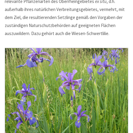
relevante Pflanzenarten des Oberrheingebietes
ex situ
, d.h.
außerhalb ihres natürlichen Verbreitungsgebietes, vermehrt, mit
Your e-Mail
*
dem Ziel, die resultierenden Setzlinge gemäß den Vorgaben der
zuständigen Naturschutzbehörden auf geeigneten Flächen
Message
*
auszuwildern. Dazu gehört auch die Wiesen-Schwertlilie.
Send a copy of this email to me
Login
Benutzername
Passwort