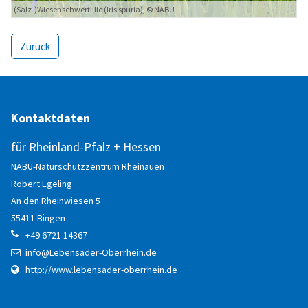
Anmelden
(Salz-)Wiesenschwertlilie (Iris spuria), © NABU
Registrieren
Zurück
Kontaktdaten
für Rheinland-Pfalz + Hessen
NABU-Naturschutzzentrum Rheinauen
Robert
Egeling
An den Rheinwiesen 5
55411
Bingen
+49 6721 14367
info@Lebensader-Oberrhein.de
http://www.lebensader-oberrhein.de